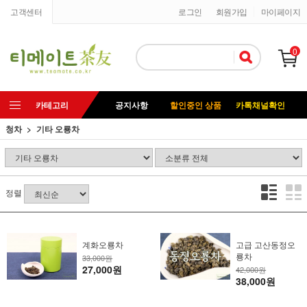
고객센터
로그인
회원가입
마이페이지
0
카테고리
공지사항
할인중인 상품
카톡채널확인
청차
기타 오룡차
정렬
계화오룡차
고급 고산동정오
룡차
33,000원
27,000원
42,000원
38,000원