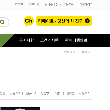
로그인
회원가입
장바구니
0
주문조회
마이페이지
공지사항
고객게시판
판매대행의뢰
>
>
Home
백차
중국백차
상품
|
낮은가격
|
높은가격
|
상품명
|
브랜드
|
판매순
|
사용후기