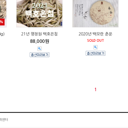
2%
g)
21년 명정원 백호은침
2020년 백모란 춘운
SOLD OUT
88,000원
1
객센터