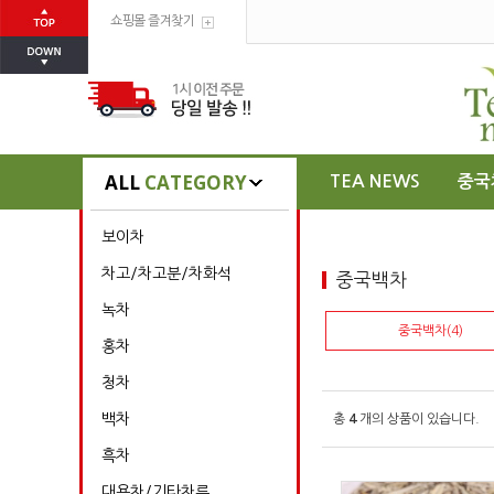
쇼핑몰 즐겨찾기
ALL
CATEGORY
TEA NEWS
중국
보이차
차고/차고분/차화석
중국백차
녹차
중국백차(4)
홍차
청차
백차
총
4
개의 상품이 있습니다.
흑차
대용차/기타차류