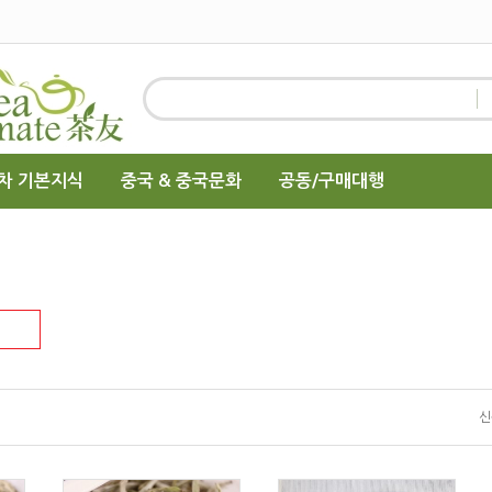
차 기본지식
중국 & 중국문화
공동/구매대행
신