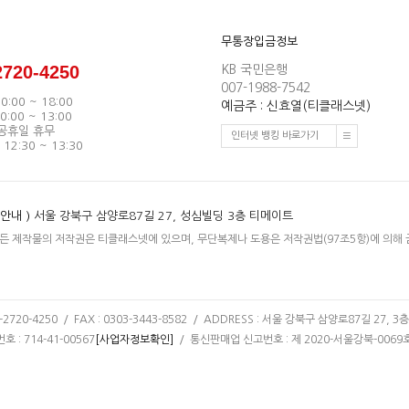
무통장입금정보
2720-4250
KB 국민은행
007-1988-7542
0:00 ~ 18:00
예금주 : 신효열(티클래스넷)
:00 ~ 13:00
 공휴일 휴무
인터넷 뱅킹 바로가기
2:30 ~ 13:30
안내 )
서울 강북구 삼양로87길 27, 성심빌딩 3층 티메이트
든 제작물의 저작권은 티클래스넷에 있으며, 무단복제나 도용은 저작권법(97조5항)에 의해 
2720-4250 / FAX : 0303-3443-8582 / ADDRESS : 서울 강북구 삼양로87길 27, 3층
: 714-41-00567
[사업자정보확인]
/ 통신판매업 신고번호 : 제 2020-서울강북-0069