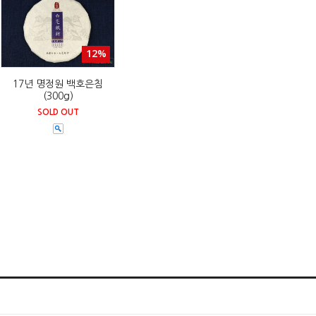
12%
17년 명정원 백호은침
(300g)
SOLD OUT