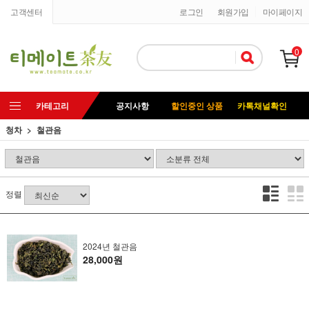
고객센터
로그인
회원가입
마이페이지
0
카테고리
공지사항
할인중인 상품
카톡채널확인
청차
철관음
정렬
2024년 철관음
28,000원