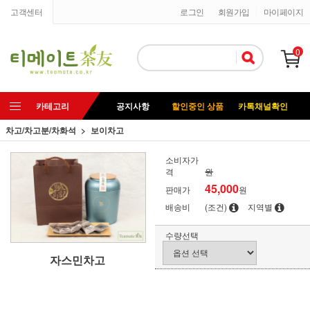
고객센터
로그인
회원가입
마이페이지
0
카테고리
공지사항
할인중인 상품
카톡채널확인
차고/차고분/차화석
보이차고
소비자가
격
원
45,000
판매가
원
배송비
(조건)
지역별
수량선택
자스민차고